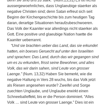
denn sie sind uns zu stark.”
(Num.13,31) Es ist nichts
aussergewoehnliches, dass Unglaeubige staerker als
negative Christen sind; denn Satan erfreut sich seit
Beginn der Kirchengeschichte bis zum heutigen Tag
daran, derartige Situationen heraufzubeschwoeren.
Das Volk der Kaaniter war allerdings nicht staerker als
Gott. Eine positive und glaeubige Nation haette die
Kaaniter ueberrannt.
“Und sie brachten ueber das Land, das sie erkundet
hatten, ein boeses Geruecht auf unter den Israeliten
und sprachen: Das Land, durch das wir gegangen sind
um es zu erkunden, frisst seine Bewohner, und alles
Volk, das wir darin sahen, sind Leute von grosser
Laenge.”
(Num. 13,32) Haben Sie bemerkt, wie die
negative Haltung in Vers 28 wuchs, bis das Volk jetzt
als Riesen angesehen wurde? Zweifel und Sorge
zuechten Unglaube, und Unglaube erwirkt einen
Schneeballeffekt, bis er die Person dominiert. “Alles
Volk … sind Leute von grosser Laenge.” Dies ist ein